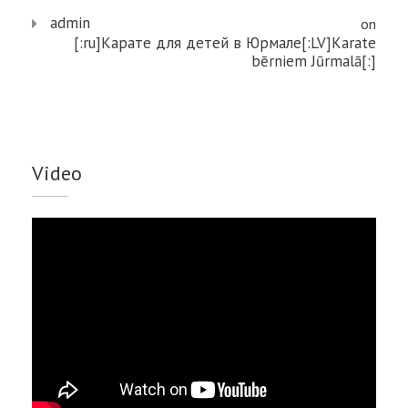
admin
on
[:ru]Карате для детей в Юрмале[:LV]Karate
bērniem Jūrmalā[:]
Video