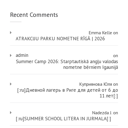
Recent Comments
Emma Kelle
on
ATRAKCIJU PARKU NOMETNE RĪGĀ | 2026
admin
on
Summer Camp 2026: Starptautiskā angļu valodas
nometne bērniem Igaunijā
Куприянова Юля
on
[:ru]Дневной лагерь в Риге для детей от 6 до
11 лет[:]
Nadezda J.
on
[:ru]SUMMER SCHOOL LITERA IN JURMALA[:]