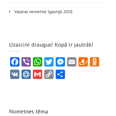
Vasaras nometne Igaunijā 2026
Uzaicini draugus! Kopā ir jautrāk!
Facebook
Viber
WhatsApp
Twitter
Messenger
Email
Draugiem
Odnoklass
VK
Mail.Ru
Gmail
Copy
Share
Link
Nometnes tēma